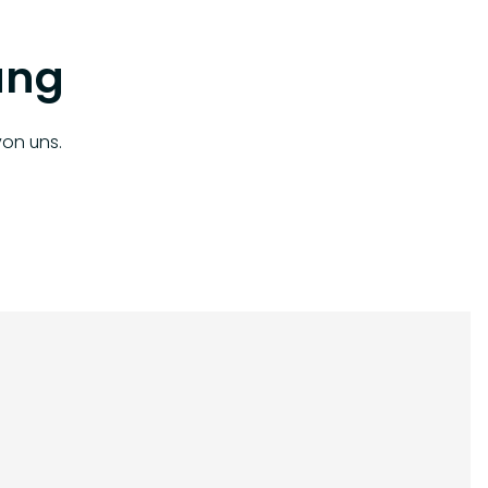
ung
von uns.